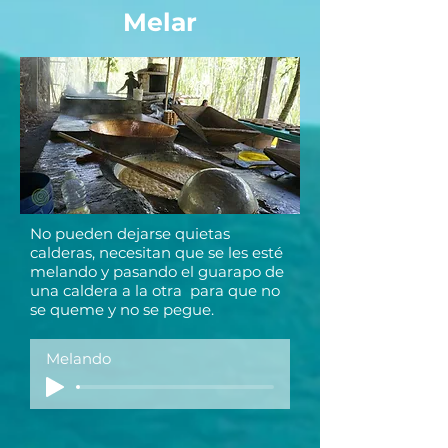
Melar
No pueden dejarse quietas
calderas, necesitan que se les esté
melando y pasando el guarapo de
una caldera a la otra para que no
se queme y no se pegue.
Melando