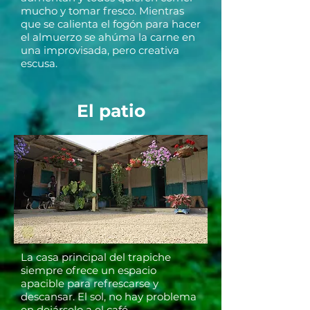
mucho y tomar fresco. Mientras
que se calienta el fogón para hacer
el almuerzo se ahúma la carne en
una improvisada, pero creativa
escusa.
El patio
La casa principal del trapiche
siempre ofrece un espacio
apacible para refrescarse y
descansar. El sol, no hay problema
en dejárselo a el café.