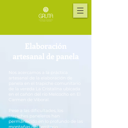
Elaboración
artesanal de panela
Nos acercamos a la práctica
artesanal de la elaboración de
panela en el trapiche comunitario
de la vereda La Cristalina ubicada
en el cañón del río Melcocho en El
Carmen de Viboral.
Pese a las dificultades, los
trapiches paneleros han
permanecido en lo profundo de las
montañas del territorio