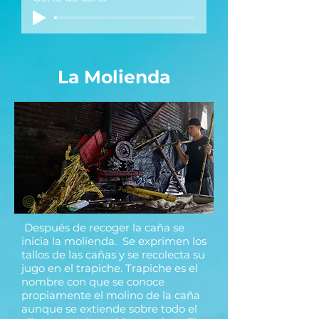
La Molienda
Después de recoger la caña se
inicia la molienda. Se exprimen los
tallos de las cañas y se recolecta su
jugo en el trapiche. Trapiche es el
nombre con que se conoce
propiamente el molino de la caña
aunque se extiende sobre todo el