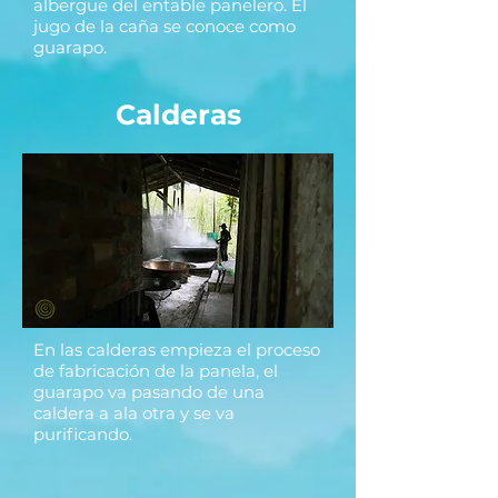
albergue del entable panelero. El
jugo de la caña se conoce como
guarapo.
Calderas
En las calderas empieza el proceso
de fabricación de la panela, el
guarapo va pasando de una
caldera a ala otra y se va
purificando.