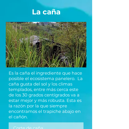
La caña
Es la caña el ingrediente que hace
posible el ecosistema panelero. La
caña gusta del sol y los climas
templados, entre más cerca este
de los 30 grados centígrados va a
estar mejor y más robusta. Esta es
la razón por la que siempre
encontramos el trapiche abajo en
el cañón.
Corte de caña